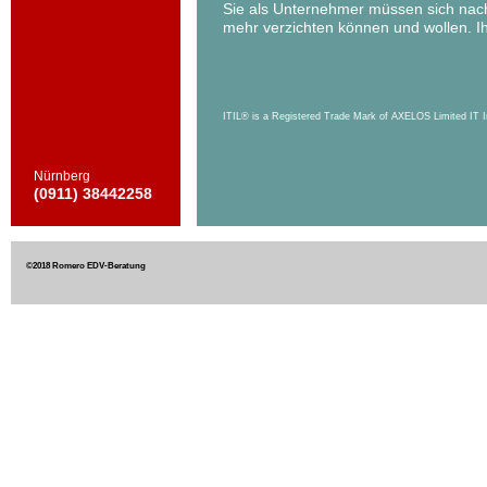
Sie als Unternehmer müssen sich nach
mehr verzichten können und wollen. Ihr
ITIL® is a Registered Trade Mark of AXELOS Limited IT I
Nürnberg
(0911) 38442258
©2018 Romero EDV-Beratung