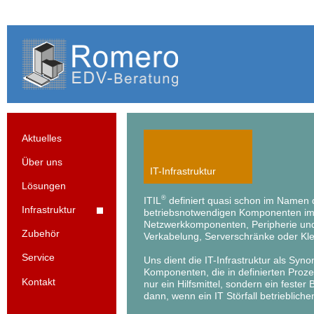
Aktuelles
Über uns
IT-Infrastruktur
Lösungen
®
ITIL
definiert quasi schon im Namen di
Infrastruktur
betriebsnotwendigen Komponenten im I
Netzwerkkomponenten, Peripherie und
Zubehör
Verkabelung, Serverschränke oder Klei
Service
Uns dient die IT-Infrastruktur als Syn
Komponenten, die in definierten Prozes
Kontakt
nur ein Hilfsmittel, sondern ein feste
dann, wenn ein IT Störfall betriebliche