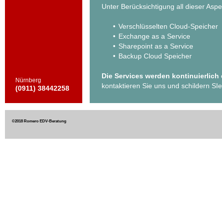
Unter Berücksichtigung all dieser Asp
Verschlüsselten Cloud-Speicher
Exchange as a Service
Sharepoint as a Service
Backup Cloud Speicher
Die Services werden kontinuierlich 
Nürnberg
kontaktieren Sie uns und schildern SIe
(0911) 38442258
©2018 Romero EDV-Beratung