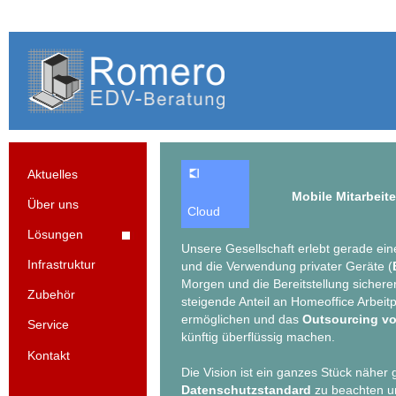
Aktuelles
Mobile Mitarbeite
Über uns
Cloud
Lösungen
Unsere Gesellschaft erlebt gerade ei
Infrastruktur
und die Verwendung privater Geräte (
Morgen und die Bereitstellung sicher
Zubehör
steigende Anteil an Homeoffice Arbei
ermöglichen und das
Outsourcing vo
Service
künftig überflüssig machen.
Kontakt
Die Vision ist ein ganzes Stück näher 
Datenschutzstandard
zu beachten un